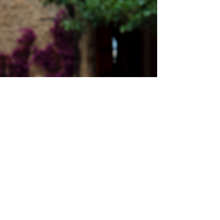
Podere
FONTE MARTINO
biscotti
protezione
impronta
dati