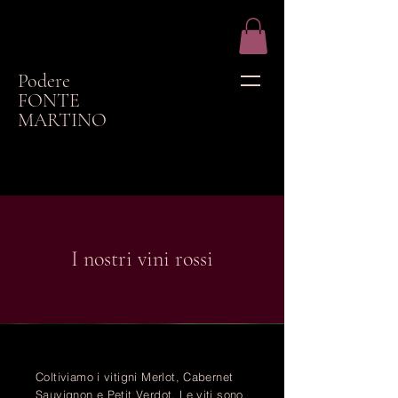
Podere
FONTE
MARTINO
I nostri vini rossi
Coltiviamo i vitigni Merlot, Cabernet
Sauvignon e Petit Verdot. Le viti sono