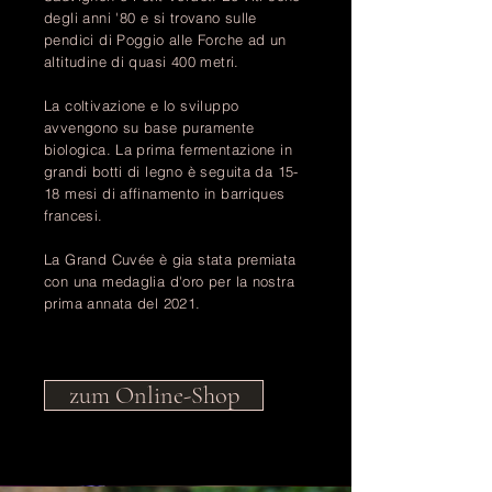
degli anni '80 e si trovano sulle
pendici di Poggio alle Forche ad un
altitudine di quasi 400 metri.
La coltivazione e lo sviluppo
avvengono su base puramente
biologica. La prima fermentazione in
grandi botti di legno è seguita da 15-
18 mesi di affinamento in barriques
francesi.
La Grand Cuvée è gia stata premiata
con una medaglia d'oro per la nostra
prima annata del 2021.
zum Online-Shop