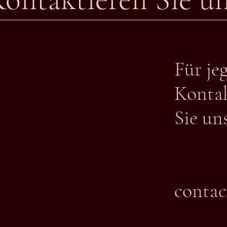
Für je
Konta
Sie un
contac